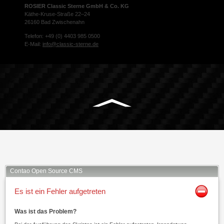
ROSIER Classic Sterne GmbH & Co. KG
Käthe-Kruse-Straße 22–24
26160 Bad Zwischenahn
Telefon: +49 (0) 4403 985 0500
E-Mail:
info@classic-sterne.de
Facebook
Twitter
Xing
Mail
Contao Open Source CMS
Es ist ein Fehler aufgetreten
Was ist das Problem?