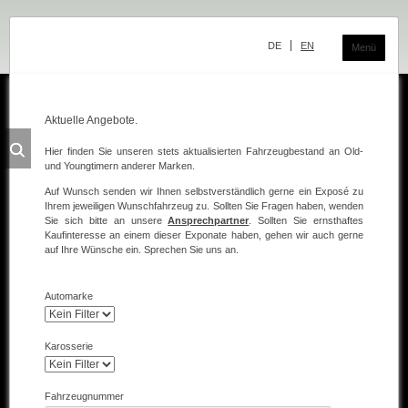
Navigation
überspringen
DE
EN
Menü
Aktuelle Angebote.
Das Classic Center
Hier finden Sie unseren stets aktualisierten Fahrzeugbestand an Old-
und Youngtimern anderer Marken.
Geschichte
Auf Wunsch senden wir Ihnen selbstverständlich gerne ein Exposé zu
Die Ausstellung
Ihrem jeweiligen Wunschfahrzeug zu. Sollten Sie Fragen haben, wenden
Sie sich bitte an unsere
Ansprechpartner
. Sollten Sie ernsthaftes
Kaufinteresse an einem dieser Exponate haben, gehen wir auch gerne
Team
auf Ihre Wünsche ein. Sprechen Sie uns an.
Der Verkauf
Automarke
Ankauf und Kommission
Die Ausstellung
Karosserie
Die Fahrzeuge
Fahrzeugnummer
Fahrzeuge Mercedes