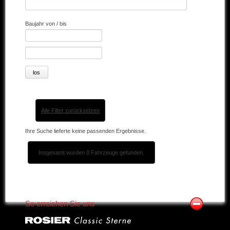
Andere Marken
Baujahr von / bis
Verkaufte Fahrzeuge
Kontakt
Impressum
Datenschutz
Alle Filter zurücksetzen
AGB
Ihre Suche lieferte keine passenden Ergebnisse.
Haftungsausschluss
Insgesamt wurden 0 Fahrzeuge gefunden.
So erreichen Sie uns