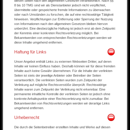
diesen Seiten nach den allgemeinen Gesetzen verantwortlich. Nach §§
8 bis 10 TMG sind wir als Dienstanbieter jedoch nicht verpflichtet,
Andere Marken
übermittelte oder gespeicherte fremde Informationen zu überwachen
oder nach Umständen zu forschen, die auf eine rechtswidrige Tätigkeit
hinweisen. Verpflichtungen zur Entfernung oder Sperrung der Nutzung
Verkaufte Fahrzeuge
von Informationen nach den allgemeinen Gesetzen bleiben hiervon
unberührt. Eine diesbezügliche Haftung ist jedoch erst ab dem Zeitpunkt
Kontakt
der Kenntnis einer konkreten Rechtsverletzung möglich. Bei
Bekanntwerden von entsprechenden Rechtsverletzungen werden wir
Impressum
diese Inhalte umgehend entfernen.
Haftung für Links
Datenschutz
Unser Angebot enthält Links zu externen Webseiten Dritter, auf deren
AGB
Inhalte wir keinen Einfluss haben. Deshalb können wir für diese fremden
Inhalte auch keine Gewähr übernehmen. Für die Inhalte der verlinkten
Haftungsausschluss
Seiten ist stets der jeweilige Anbieter oder Betreiber der Seiten
verantwortlich. Die verlinkten Seiten wurden zum Zeitpunkt der
Verlinkung auf mögliche Rechtsverstöße überprüft. Rechtswidrige
Inhalte waren zum Zeitpunkt der Verlinkung nicht erkennbar. Eine
permanente inhaltliche Kontrolle der verlinkten Seiten ist jedoch ohne
konkrete Anhaltspunkte einer Rechtsverletzung nicht zumutbar. Bei
Bekanntwerden von Rechtsverletzungen werden wir derartige Links
umgehend entfernen.
Urheberrecht
Die durch die Seitenbetreiber erstellten Inhalte und Werke auf diesen