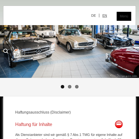
Navigation
überspringen
DE
EN
Menü
Das Classic Center
Geschichte
Die Ausstellung
Team
Der Verkauf
Ankauf und Kommission
Haftungsausschluss (Disclaimer)
Die Ausstellung
Haftung für Inhalte
Die Fahrzeuge
Als Dienstanbieter sind wir gemäß § 7 Abs.1 TMG für eigene Inhalte auf
Fahrzeuge Mercedes