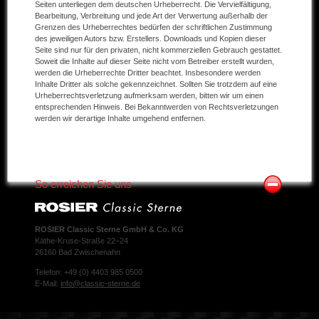
Seiten unterliegen dem deutschen Urheberrecht. Die Vervielfältigung,
Bearbeitung, Verbreitung und jede Art der Verwertung außerhalb der
Grenzen des Urheberrechtes bedürfen der schriftlichen Zustimmung
des jeweiligen Autors bzw. Erstellers. Downloads und Kopien dieser
Seite sind nur für den privaten, nicht kommerziellen Gebrauch gestattet.
Soweit die Inhalte auf dieser Seite nicht vom Betreiber erstellt wurden,
werden die Urheberrechte Dritter beachtet. Insbesondere werden
Inhalte Dritter als solche gekennzeichnet. Sollten Sie trotzdem auf eine
Urheberrechtsverletzung aufmerksam werden, bitten wir um einen
entsprechenden Hinweis. Bei Bekanntwerden von Rechtsverletzungen
werden wir derartige Inhalte umgehend entfernen.
So erreichen Sie uns
ROSIER Classic Sterne GmbH & Co. KG
Käthe-Kruse-Straße 22–24
26160 Bad Zwischenahn
Telefon: +49 (0) 4403 985 0500
E-Mail:
info@classic-sterne.de