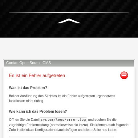
Facebook
Twitter
Xing
Mail
Contao Open Source CMS
Es ist ein Fehler aufgetreten
Was ist das Problem?
Bei der Ausführung des Skriptes ist ein Fehler aufgetreten. Irgendetwas
funktioniert nicht richtig.
Wie kann ich das Problem lösen?
Öffnen Sie die Datei
system/logs/error.log
und suchen Sie die
zugehörige Fehlermeldung (normalerweise die letzte). Sie können auch folgende
Zeile in die lokale Konfigurationsdatei einfügen und diese Seite neu laden: