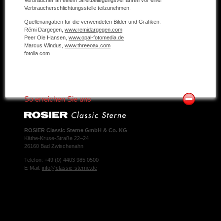
Verbraucherschlichtungsstelle teilzunehmen.
Quellenangaben für die verwendeten Bilder und Grafiken:
Rémi Dargegen,
www.remidargegen.com
Peer Ole Hansen,
www.opal-fotomedia.de
Marcus Windus,
www.threeoax.com
fotolia.com
So erreichen Sie uns
ROSIER Classic Sterne GmbH & Co. KG
Käthe-Kruse-Straße 22–24
26160 Bad Zwischenahn
Telefon: +49 (0) 4403 985 0500
E-Mail:
info@classic-sterne.de