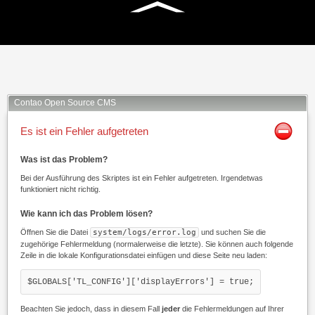
Facebook
Twitter
Xing
Mail
Contao Open Source CMS
Es ist ein Fehler aufgetreten
Was ist das Problem?
Bei der Ausführung des Skriptes ist ein Fehler aufgetreten. Irgendetwas
funktioniert nicht richtig.
Wie kann ich das Problem lösen?
Öffnen Sie die Datei
system/logs/error.log
und suchen Sie die
zugehörige Fehlermeldung (normalerweise die letzte). Sie können auch folgende
Zeile in die lokale Konfigurationsdatei einfügen und diese Seite neu laden:
$GLOBALS['TL_CONFIG']['displayErrors'] = true;
Beachten Sie jedoch, dass in diesem Fall
jeder
die Fehlermeldungen auf Ihrer