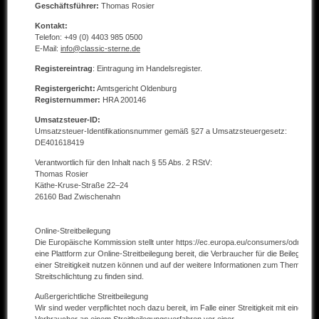
Geschäftsführer:
Thomas Rosier
Andere Marken
Kontakt:
Telefon: +49 (0) 4403 985 0500
E-Mail:
info@classic-sterne.de
Verkaufte Fahrzeuge
Registereintrag
: Eintragung im Handelsregister.
Kontakt
Registergericht:
Amtsgericht Oldenburg
Registernummer:
HRA 200146
Impressum
Umsatzsteuer-ID:
Datenschutz
Umsatzsteuer-Identifikationsnummer gemäß §27 a Umsatzsteuergesetz:
DE401618419
AGB
Verantwortlich für den Inhalt nach § 55 Abs. 2 RStV:
Thomas Rosier
Haftungsausschluss
Käthe-Kruse-Straße 22–24
26160 Bad Zwischenahn
Online-Streitbeilegung
Die Europäische Kommission stellt unter https://ec.europa.eu/consumers/odr/
eine Plattform zur Online-Streitbeilegung bereit, die Verbraucher für die Beilegung
einer Streitigkeit nutzen können und auf der weitere Informationen zum Thema
Streitschlichtung zu finden sind.
Außergerichtliche Streitbeilegung
Wir sind weder verpflichtet noch dazu bereit, im Falle einer Streitigkeit mit einem
Verbraucher an einem Streitbeilegungsverfahren vor einer