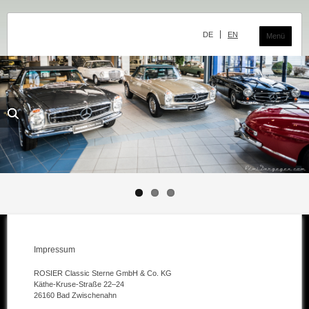
Navigation
überspringen
DE
EN
Menü
Das Classic Center
Geschichte
Die Ausstellung
Team
Der Verkauf
Ankauf und Kommission
Impressum
Die Ausstellung
ROSIER Classic Sterne GmbH & Co. KG
Die Fahrzeuge
Käthe-Kruse-Straße 22–24
26160 Bad Zwischenahn
Fahrzeuge Mercedes